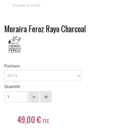
Envoyer à un ami
Moraira Feroz Rayo Charcoal
Pointure :
20-21
Quantité :
49,00 €
TTC .