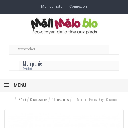
Mon compte
Connexion
Mon panier
(vide)
MENU
Bébé
Chaussures
Chaussures
Moraira Feroz Rayo Charcoal