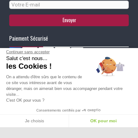
Envoyer
Paiement Sécurisé
Continuer sans accepter
Salut c'est nous...
Ma Livraison
les Cookies !
On a attendu d'être sûrs que le contenu de
ce site vous intéresse avant de vous
déranger, mais on aimerait bien vous accompagner pendant votre
visite...
C'est OK pour vous ?
Besoin d'aide pour choisir une
Consentements certifiés par
taille ou une pointure ?
Je choisis
OK pour moi
Plateforme de Gestion du Consentement : Personnalisez vos Options
Axeptio consent