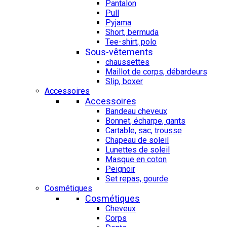
Pantalon
Pull
Pyjama
Short, bermuda
Tee-shirt, polo
Sous-vêtements
chaussettes
Maillot de corps, débardeurs
Slip, boxer
Accessoires
Accessoires
Bandeau cheveux
Bonnet, écharpe, gants
Cartable, sac, trousse
Chapeau de soleil
Lunettes de soleil
Masque en coton
Peignoir
Set repas, gourde
Cosmétiques
Cosmétiques
Cheveux
Corps