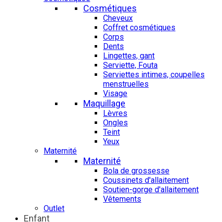
Cosmétiques
Cheveux
Coffret cosmétiques
Corps
Dents
Lingettes, gant
Serviette, Fouta
Serviettes intimes, coupelles
menstruelles
Visage
Maquillage
Lèvres
Ongles
Teint
Yeux
Maternité
Maternité
Bola de grossesse
Coussinets d'allaitement
Soutien-gorge d'allaitement
Vêtements
Outlet
Enfant