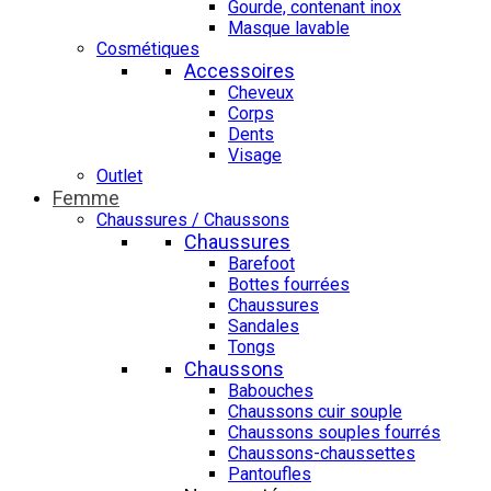
Gourde, contenant inox
Masque lavable
Cosmétiques
Accessoires
Cheveux
Corps
Dents
Visage
Outlet
Femme
Chaussures / Chaussons
Chaussures
Barefoot
Bottes fourrées
Chaussures
Sandales
Tongs
Chaussons
Babouches
Chaussons cuir souple
Chaussons souples fourrés
Chaussons-chaussettes
Pantoufles