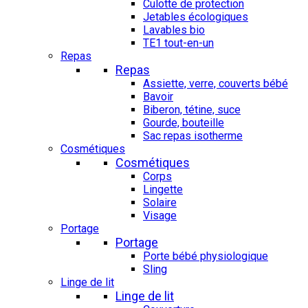
Culotte de protection
Jetables écologiques
Lavables bio
TE1 tout-en-un
Repas
Repas
Assiette, verre, couverts bébé
Bavoir
Biberon, tétine, suce
Gourde, bouteille
Sac repas isotherme
Cosmétiques
Cosmétiques
Corps
Lingette
Solaire
Visage
Portage
Portage
Porte bébé physiologique
Sling
Linge de lit
Linge de lit