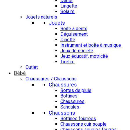
Dents
Lingette
Solaire
Jouets naturels
Jouets
Boîte à dents
Déguisement
Dinette
Instrument et boite à musique
Jeux de société
Jeux éducatif, motricité
Tirelire
Outlet
Bébé
Chaussures / Chaussons
Chaussures
Bottes de pluie
Bottines
Chaussures
Sandales
Chaussons
Bottines fourrées
Chaussons cuir souple
Chaussons souples fourrés