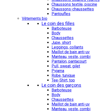
Chaussons textile, piscine
Chaussons-chaussettes
Pantoufles
Vêtements bio
Le coin des filles
Barboteuse
Body
Chaussettes
Jupe, short
Leggings, collants
Maillot de bain anti-uv
Manteau, veste, combi
Pantalon, pantacourt
Pull, sweat, gilet
Pyjama
Robe, tunique
Tee-Shirt, top
Le coin des garçons
Barboteuse
Body
Chaussettes
Maillot de bain anti-uv
Manteau, veste, combi