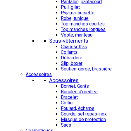
Pantalon, pantacourt
Pull, gilet
Pyjama, nuisette
Robe, tunique
Top manches courtes
Top manches longues
Veste, manteau
Sous-vêtements
Chaussettes
Collants
Débardeur
Slip, boxer
Soutien-gorge, brassière
Accessoires
Accessoires
Bonnet, Gants
Boucles d'oreilles
Bracelet
Collier
Foulard, écharpe
Gourde, set repas inox
Masque de protection
Sacs
Cosmétiques