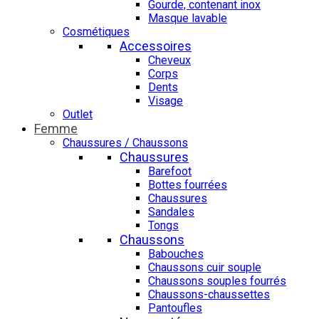
Gourde, contenant inox
Masque lavable
Cosmétiques
Accessoires
Cheveux
Corps
Dents
Visage
Outlet
Femme
Chaussures / Chaussons
Chaussures
Barefoot
Bottes fourrées
Chaussures
Sandales
Tongs
Chaussons
Babouches
Chaussons cuir souple
Chaussons souples fourrés
Chaussons-chaussettes
Pantoufles