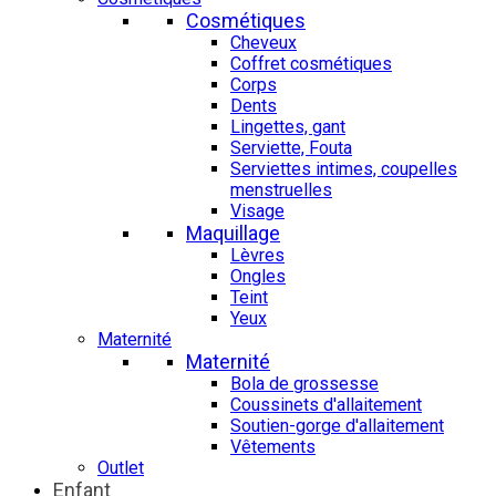
Cosmétiques
Cheveux
Coffret cosmétiques
Corps
Dents
Lingettes, gant
Serviette, Fouta
Serviettes intimes, coupelles
menstruelles
Visage
Maquillage
Lèvres
Ongles
Teint
Yeux
Maternité
Maternité
Bola de grossesse
Coussinets d'allaitement
Soutien-gorge d'allaitement
Vêtements
Outlet
Enfant