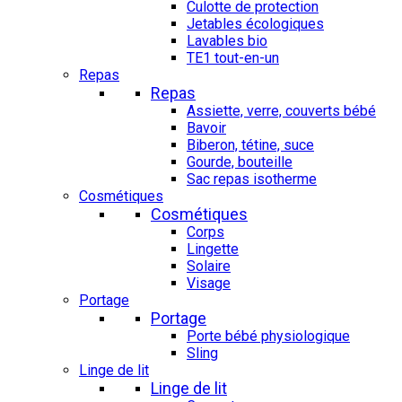
Culotte de protection
Jetables écologiques
Lavables bio
TE1 tout-en-un
Repas
Repas
Assiette, verre, couverts bébé
Bavoir
Biberon, tétine, suce
Gourde, bouteille
Sac repas isotherme
Cosmétiques
Cosmétiques
Corps
Lingette
Solaire
Visage
Portage
Portage
Porte bébé physiologique
Sling
Linge de lit
Linge de lit