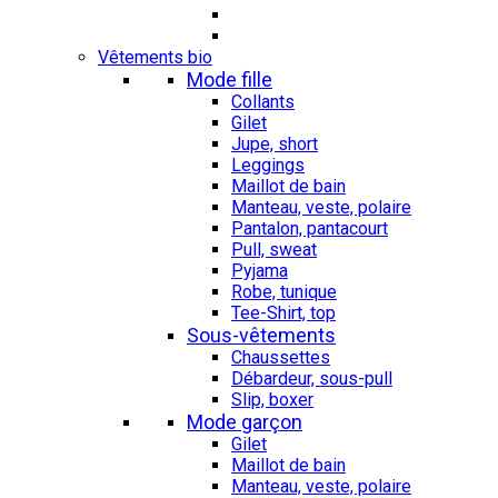
Vêtements bio
Mode fille
Collants
Gilet
Jupe, short
Leggings
Maillot de bain
Manteau, veste, polaire
Pantalon, pantacourt
Pull, sweat
Pyjama
Robe, tunique
Tee-Shirt, top
Sous-vêtements
Chaussettes
Débardeur, sous-pull
Slip, boxer
Mode garçon
Gilet
Maillot de bain
Manteau, veste, polaire