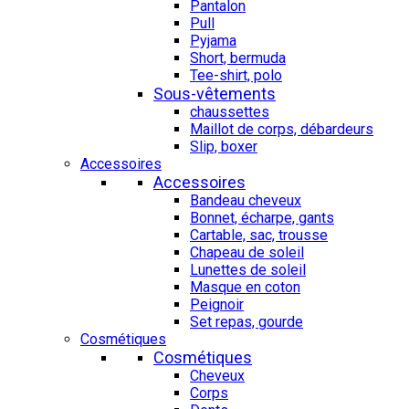
Pantalon
Pull
Pyjama
Short, bermuda
Tee-shirt, polo
Sous-vêtements
chaussettes
Maillot de corps, débardeurs
Slip, boxer
Accessoires
Accessoires
Bandeau cheveux
Bonnet, écharpe, gants
Cartable, sac, trousse
Chapeau de soleil
Lunettes de soleil
Masque en coton
Peignoir
Set repas, gourde
Cosmétiques
Cosmétiques
Cheveux
Corps