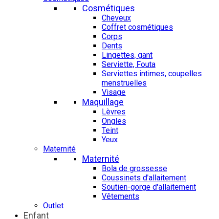
Cosmétiques
Cheveux
Coffret cosmétiques
Corps
Dents
Lingettes, gant
Serviette, Fouta
Serviettes intimes, coupelles
menstruelles
Visage
Maquillage
Lèvres
Ongles
Teint
Yeux
Maternité
Maternité
Bola de grossesse
Coussinets d'allaitement
Soutien-gorge d'allaitement
Vêtements
Outlet
Enfant