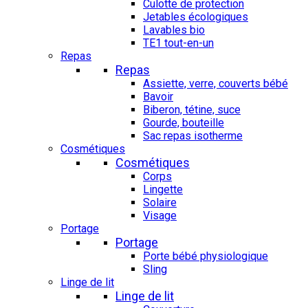
Culotte de protection
Jetables écologiques
Lavables bio
TE1 tout-en-un
Repas
Repas
Assiette, verre, couverts bébé
Bavoir
Biberon, tétine, suce
Gourde, bouteille
Sac repas isotherme
Cosmétiques
Cosmétiques
Corps
Lingette
Solaire
Visage
Portage
Portage
Porte bébé physiologique
Sling
Linge de lit
Linge de lit