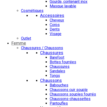
Gourde, contenant inox
Masque lavable
Cosmétiques
Accessoires
Cheveux
Corps
Dents
Visage
Outlet
Femme
Chaussures / Chaussons
Chaussures
Barefoot
Bottes fourrées
Chaussures
Sandales
Tongs
Chaussons
Babouches
Chaussons cuir souple
Chaussons souples fourrés
Chaussons-chaussettes
Pantoufles