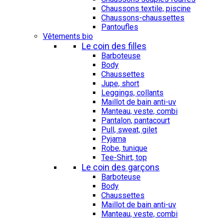
Chaussons textile, piscine
Chaussons-chaussettes
Pantoufles
Vêtements bio
Le coin des filles
Barboteuse
Body
Chaussettes
Jupe, short
Leggings, collants
Maillot de bain anti-uv
Manteau, veste, combi
Pantalon, pantacourt
Pull, sweat, gilet
Pyjama
Robe, tunique
Tee-Shirt, top
Le coin des garçons
Barboteuse
Body
Chaussettes
Maillot de bain anti-uv
Manteau, veste, combi