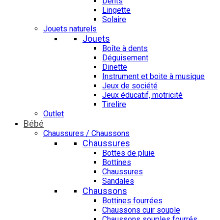
Dents
Lingette
Solaire
Jouets naturels
Jouets
Boîte à dents
Déguisement
Dinette
Instrument et boite à musique
Jeux de société
Jeux éducatif, motricité
Tirelire
Outlet
Bébé
Chaussures / Chaussons
Chaussures
Bottes de pluie
Bottines
Chaussures
Sandales
Chaussons
Bottines fourrées
Chaussons cuir souple
Chaussons souples fourrés