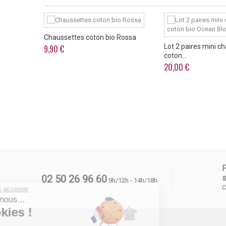
Chaussettes coton bio Rossa
 coton bio
Lot 2 paires mini c
9,90 €
coton...
20,00 €
02 50 26 96 60
s
9h/12h - 14h/18h
C
Continuer sans accepter
Salut c'est nous...
les Cookies !