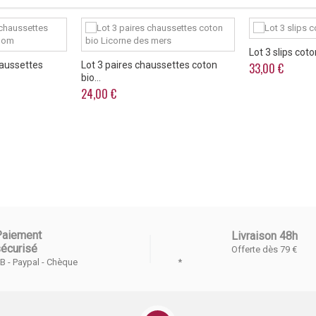
Lot 3 slips cot
haussettes
Lot 3 paires chaussettes coton
33,00 €
bio...
24,00 €
Paiement
Livraison 48h
écurisé
Offerte dès 79 €
*
B - Paypal - Chèque