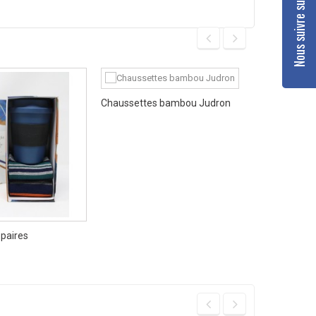
Nous suivre sur Facebook
Chaussettes bambou Judron
Chaussett
 paires