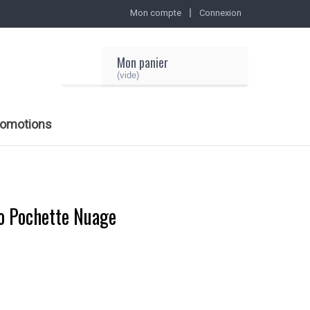
Mon compte
Connexion
Mon panier
(vide)
romotions
io Pochette Nuage