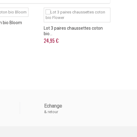
on bio Bloom
Lot 3 paires chaussettes coton
Chaussett
bio...
paires...
24,95 €
34,95 €
Echange
& retour