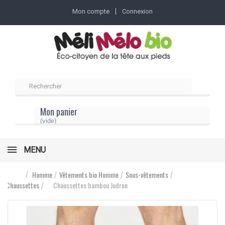
Mon compte
Connexion
Mon panier
(vide)
MENU
Homme
Vêtements bio Homme
Sous-vêtements
Chaussettes
Chaussettes bambou Judron