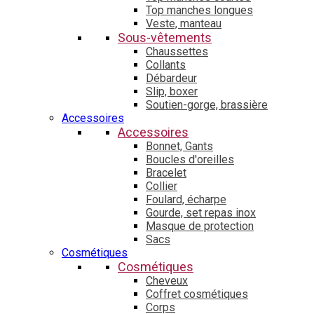
Top manches longues
Veste, manteau
Sous-vêtements
Chaussettes
Collants
Débardeur
Slip, boxer
Soutien-gorge, brassière
Accessoires
Accessoires
Bonnet, Gants
Boucles d'oreilles
Bracelet
Collier
Foulard, écharpe
Gourde, set repas inox
Masque de protection
Sacs
Cosmétiques
Cosmétiques
Cheveux
Coffret cosmétiques
Corps