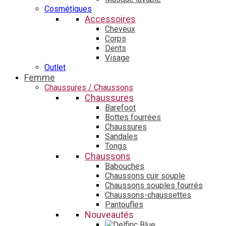
Cosmétiques
Accessoires
Cheveux
Corps
Dents
Visage
Outlet
Femme
Chaussures / Chaussons
Chaussures
Barefoot
Bottes fourrées
Chaussures
Sandales
Tongs
Chaussons
Babouches
Chaussons cuir souple
Chaussons souples fourrés
Chaussons-chaussettes
Pantoufles
Nouveautés