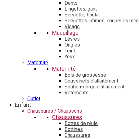
Dents
Lingettes, gant
Serviette, Fouta
Serviettes intimes, coupelles men
Visage
Maquillage
Lèvres
Ongles
Teint
Yeux
Maternité
Maternité
Bola de grossesse
Coussinets d'allaitement
Soutien-gorge d'allaitement
Vêtements
Outlet
Enfant
Chaussures / Chaussons
Chaussures
Bottes de pluie
Bottines
Chaussures