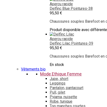
Aperçu rapide
Delfinc Blue
Pointures-38
95,50 €
Chaussures souples Barefoot en cu
Produit disponible avec différent
Aperçu rapide
Delfinc Lilac
Pointures-39
95,50 €
Chaussures souples Barefoot en cu
En stock
Vêtements bio
Mode Ethique Femme
Jupe, short
Leggings
Pantalon, pantacourt
Pull, gilet
Pyjama, nuisette
Robe, tunique
Top manches courtes